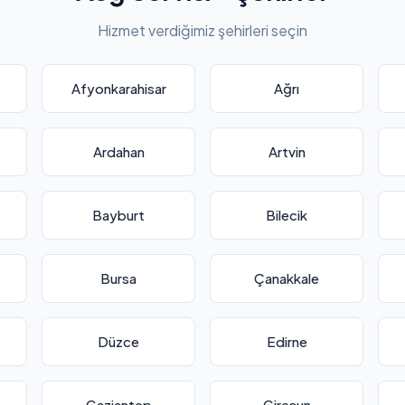
Hizmet verdiğimiz şehirleri seçin
Afyonkarahisar
Ağrı
Ardahan
Artvin
Bayburt
Bilecik
Bursa
Çanakkale
Düzce
Edirne
Gaziantep
Giresun