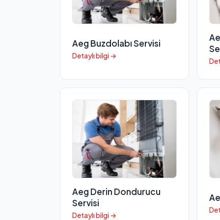
Ae
Aeg Buzdolabı Servisi
Se
Detaylı bilgi →
Det
Aeg Derin Dondurucu
Ae
Servisi
Det
Detaylı bilgi →