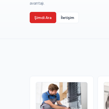
avantajı.
Şimdi Ara
İletişim