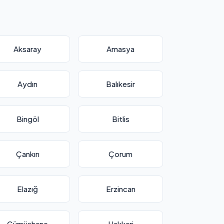
Aksaray
Amasya
Aydın
Balıkesir
Bingöl
Bitlis
Çankırı
Çorum
Elazığ
Erzincan
Gümüşhane
Hakkari