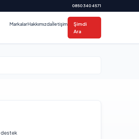
0850 340 4571
Markalar
Hakkımızda
İletişim
Şimdi
Ara
f destek