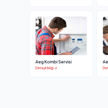
Aeg Kombi Servisi
Ae
Detaylı bilgi →
Det