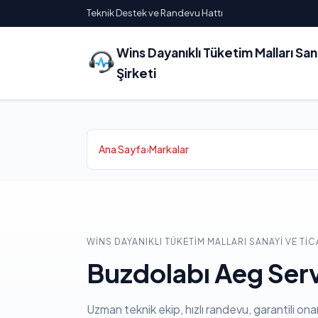
Teknik Destek ve Randevu Hattı
Wins Dayanıklı Tüketim Malları Sa
Şirketi
Ana Sayfa
›
Markalar
WINS DAYANIKLI TÜKETIM MALLARI SANAYI VE TIC
Buzdolabı Aeg Serv
Uzman teknik ekip, hızlı randevu, garantili ona