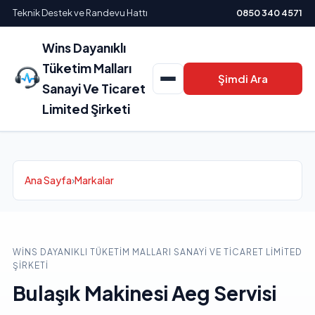
Teknik Destek ve Randevu Hattı
0850 340 4571
Wins Dayanıklı
Tüketim Malları
Şimdi Ara
Sanayi Ve Ticaret
Limited Şirketi
Ana Sayfa
›
Markalar
WINS DAYANIKLI TÜKETIM MALLARI SANAYI VE TICARET LIMITED
ŞIRKETI
Bulaşık Makinesi Aeg Servisi