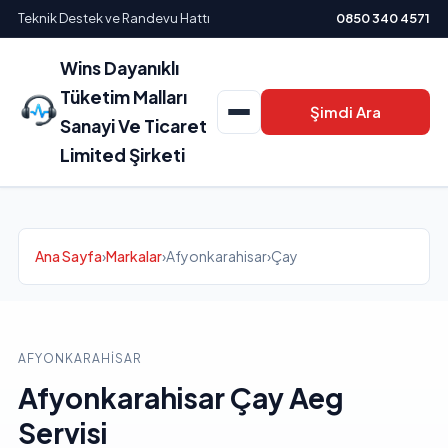
Teknik Destek ve Randevu Hattı
0850 340 4571
Wins Dayanıklı
Tüketim Malları
Şimdi Ara
Sanayi Ve Ticaret
Limited Şirketi
Ana Sayfa
›
Markalar
›
Afyonkarahisar
›
Çay
AFYONKARAHISAR
Afyonkarahisar Çay Aeg
Servisi