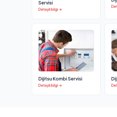
Servisi
Det
Detaylı bilgi →
Dijitsu Kombi Servisi
Di
Detaylı bilgi →
Det