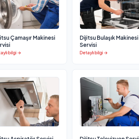
jitsu Çamaşır Makinesi
Dijitsu Bulaşık Makinesi
rvisi
Servisi
aylı bilgi →
Detaylı bilgi →
jitsu Aspiratör Servisi
Dijitsu Televizyon Servi