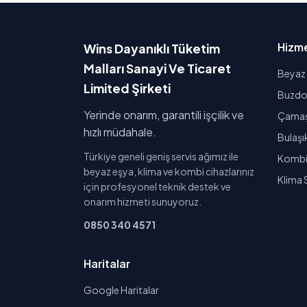
Hizme
Wins Dayanıklı Tüketim
Malları Sanayi Ve Ticaret
Beyaz 
Limited Şirketi
Buzdol
Yerinde onarım, garantili işçilik ve
Çamaşı
hızlı müdahale.
Bulaşı
Türkiye geneli geniş servis ağımız ile
Kombi 
beyaz eşya, klima ve kombi cihazlarınız
Klima 
için profesyonel teknik destek ve
onarım hizmeti sunuyoruz.
0850 340 4571
Haritalar
Google Haritalar