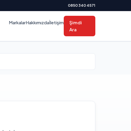
0850 340 4571
Markalar
Hakkımızda
İletişim
Şimdi
Ara