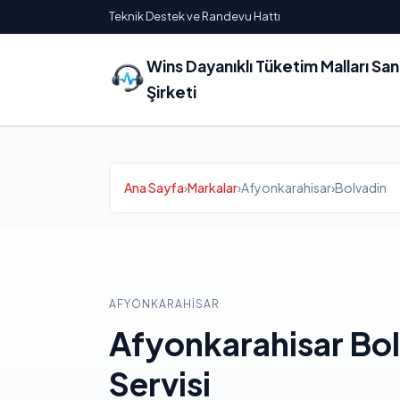
Teknik Destek ve Randevu Hattı
Wins Dayanıklı Tüketim Malları Sa
Şirketi
Ana Sayfa
›
Markalar
›
Afyonkarahisar
›
Bolvadin
AFYONKARAHISAR
Afyonkarahisar Bol
Servisi