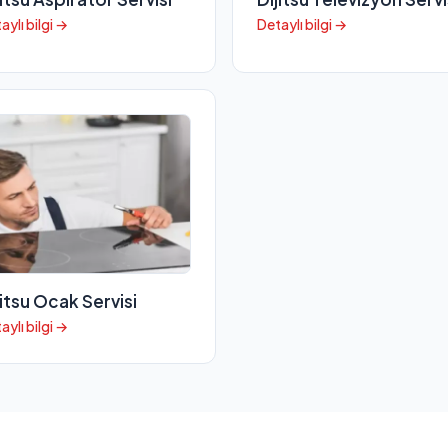
aylı bilgi →
Detaylı bilgi →
jitsu Ocak Servisi
aylı bilgi →