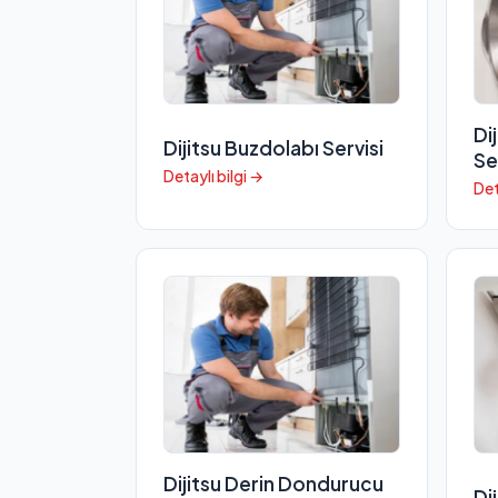
Di
Dijitsu Buzdolabı Servisi
Se
Detaylı bilgi →
Det
Dijitsu Derin Dondurucu
Di