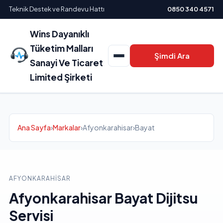
Teknik Destek ve Randevu Hattı
0850 340 4571
Wins Dayanıklı
Tüketim Malları
Şimdi Ara
Sanayi Ve Ticaret
Limited Şirketi
Ana Sayfa
›
Markalar
›
Afyonkarahisar
›
Bayat
AFYONKARAHISAR
Afyonkarahisar Bayat Dijitsu
Servisi