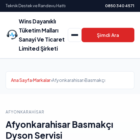
Teknik Destek ve Randevu Hattı
0850 340 4571
Wins Dayanıklı
Tüketim Malları
Şimdi Ara
Sanayi Ve Ticaret
Limited Şirketi
Ana Sayfa
›
Markalar
›
Afyonkarahisar
›
Basmakçı
AFYONKARAHISAR
Afyonkarahisar Basmakçı
Dyson Servisi