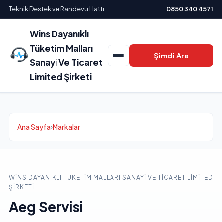
Teknik Destek ve Randevu Hattı
0850 340 4571
Wins Dayanıklı
Tüketim Malları
Şimdi Ara
Sanayi Ve Ticaret
Limited Şirketi
Ana Sayfa
›
Markalar
WINS DAYANIKLI TÜKETIM MALLARI SANAYI VE TICARET LIMITED
ŞIRKETI
Aeg Servisi