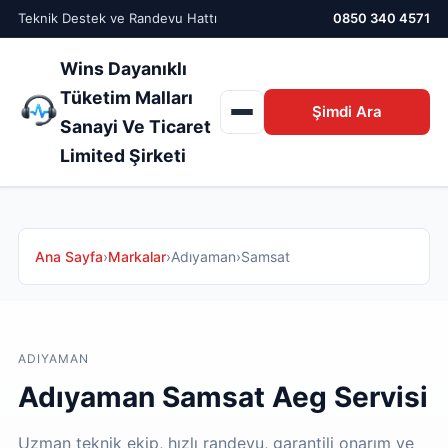
Teknik Destek ve Randevu Hattı
0850 340 4571
Wins Dayanıklı
Tüketim Malları
Şimdi Ara
Sanayi Ve Ticaret
Limited Şirketi
Ana Sayfa
›
Markalar
›
Adıyaman
›
Samsat
ADIYAMAN
Adıyaman Samsat Aeg Servisi
Uzman teknik ekip, hızlı randevu, garantili onarım ve