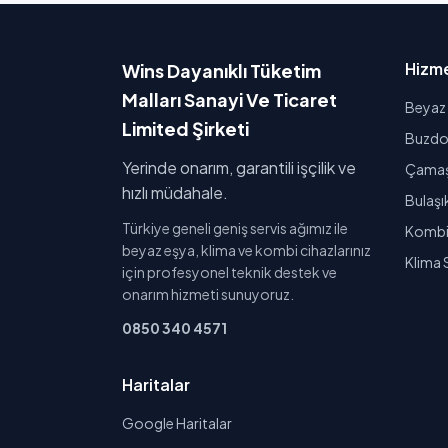
Hizme
Wins Dayanıklı Tüketim
Malları Sanayi Ve Ticaret
Beyaz 
Limited Şirketi
Buzdol
Yerinde onarım, garantili işçilik ve
Çamaşı
hızlı müdahale.
Bulaşı
Türkiye geneli geniş servis ağımız ile
Kombi 
beyaz eşya, klima ve kombi cihazlarınız
Klima 
için profesyonel teknik destek ve
onarım hizmeti sunuyoruz.
0850 340 4571
Haritalar
Google Haritalar