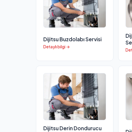
Di
Dijitsu Buzdolabı Servisi
Se
Detaylı bilgi →
Det
Dijitsu Derin Dondurucu
Di