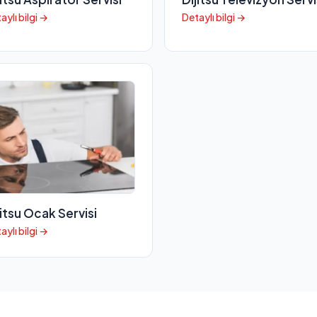
aylı bilgi →
Detaylı bilgi →
jitsu Ocak Servisi
aylı bilgi →