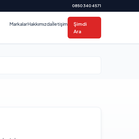
0850 340 4571
Markalar
Hakkımızda
İletişim
Şimdi
Ara