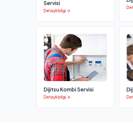
Servisi
Det
Detaylı bilgi →
Dijitsu Kombi Servisi
Di
Detaylı bilgi →
Det