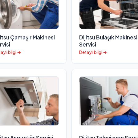
jitsu Çamaşır Makinesi
Dijitsu Bulaşık Makinesi
rvisi
Servisi
aylı bilgi →
Detaylı bilgi →
jitsu Aspiratör Servisi
Dijitsu Televizyon Servi