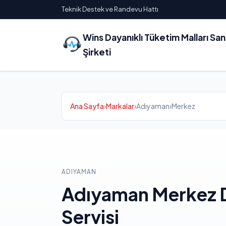
Teknik Destek ve Randevu Hattı
Wins Dayanıklı Tüketim Malları Sa
Şirketi
Ana Sayfa
›
Markalar
›
Adıyaman
›
Merkez
ADIYAMAN
Adıyaman Merkez D
Servisi