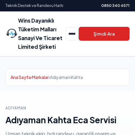
Teknik Destek ve Randevu Hattı
0850 340 4571
Wins Dayanıklı
Tüketim Malları
Şimdi Ara
Sanayi Ve Ticaret
Limited Şirketi
Ana Sayfa
›
Markalar
›
Adıyaman
›
Kahta
ADIYAMAN
Adıyaman Kahta Eca Servisi
Uzman teknik ekip, hızlı randevu, garantili onarım ve