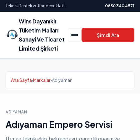
Teknik Destek ve Randevu Hattı
0850 340 4571
Wins Dayanıklı
Tüketim Malları
Şimdi Ara
Sanayi Ve Ticaret
Limited Şirketi
Ana Sayfa
›
Markalar
›
Adıyaman
ADIYAMAN
Adıyaman Empero Servisi
Uzman teknik ekip, hızlı randevu, garantili onarım ve