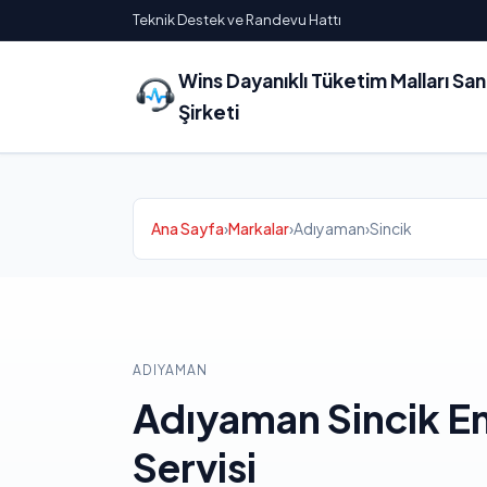
Teknik Destek ve Randevu Hattı
Wins Dayanıklı Tüketim Malları Sa
Şirketi
Ana Sayfa
›
Markalar
›
Adıyaman
›
Sincik
ADIYAMAN
Adıyaman Sincik 
Servisi