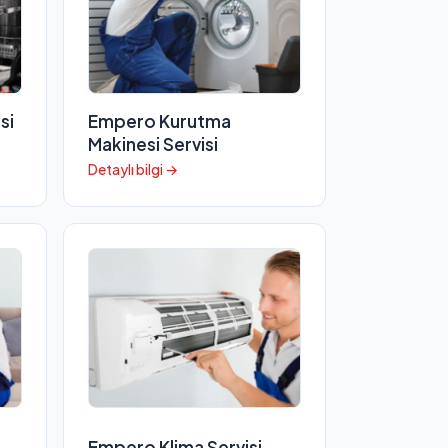
si
Empero Kurutma
Makinesi Servisi
Detaylı bilgi →
Empero Klima Servisi