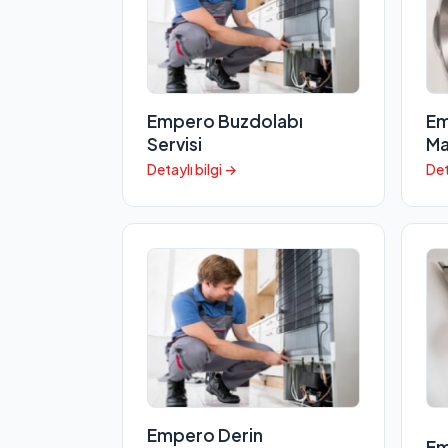
Empero Buzdolabı
Em
Servisi
Ma
Detaylı bilgi →
Det
Empero Derin
Em