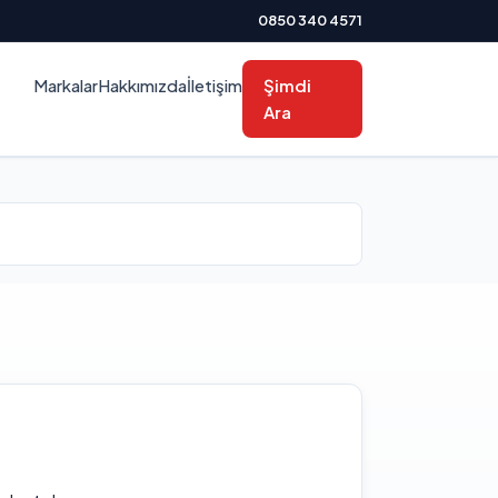
0850 340 4571
Markalar
Hakkımızda
İletişim
Şimdi
Ara