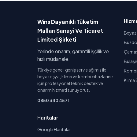
Hizme
Wins Dayanıklı Tüketim
Malları Sanayi Ve Ticaret
Beyaz 
Limited Şirketi
Buzdol
Yerinde onarım, garantili işçilik ve
Çamaşı
hızlı müdahale.
Bulaşı
Türkiye geneli geniş servis ağımız ile
Kombi 
beyaz eşya, klima ve kombi cihazlarınız
Klima 
için profesyonel teknik destek ve
onarım hizmeti sunuyoruz.
0850 340 4571
Haritalar
Google Haritalar