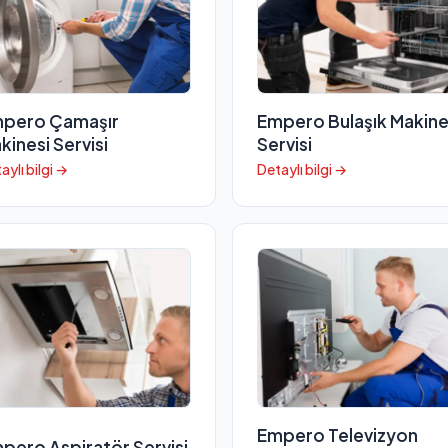
pero Çamaşır
Empero Bulaşık Makine
kinesi Servisi
Servisi
aylı bilgi →
Detaylı bilgi →
Empero Televizyon
pero Aspiratör Servisi