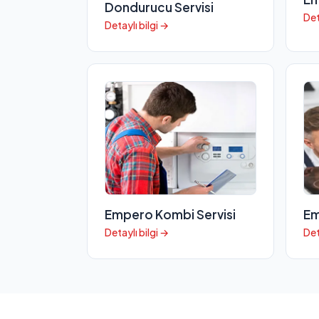
Dondurucu Servisi
Det
Detaylı bilgi →
Empero Kombi Servisi
Em
Detaylı bilgi →
Det