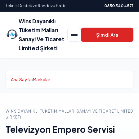
Teknik Destek ve Randevu Hattı
0850 340 4571
Wins Dayanıklı
Tüketim Malları
Şimdi Ara
Sanayi Ve Ticaret
Limited Şirketi
Ana Sayfa
›
Markalar
WINS DAYANIKLI TÜKETIM MALLARI SANAYI VE TICARET LIMITED
ŞIRKETI
Televizyon Empero Servisi