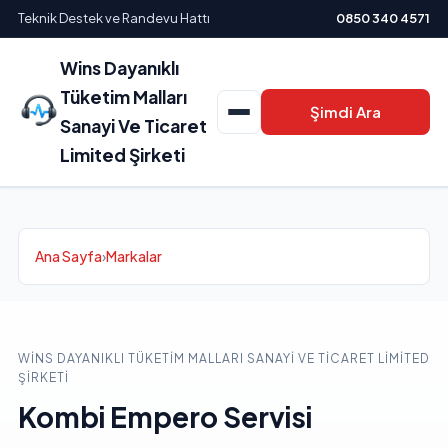
Teknik Destek ve Randevu Hattı
0850 340 4571
Wins Dayanıklı
Tüketim Malları
Şimdi Ara
Sanayi Ve Ticaret
Limited Şirketi
Ana Sayfa
›
Markalar
WINS DAYANIKLI TÜKETIM MALLARI SANAYI VE TICARET LIMITED
ŞIRKETI
Kombi Empero Servisi