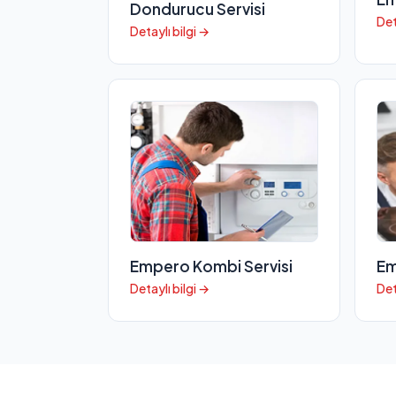
Dondurucu Servisi
Det
Detaylı bilgi →
Empero Kombi Servisi
Em
Detaylı bilgi →
Det