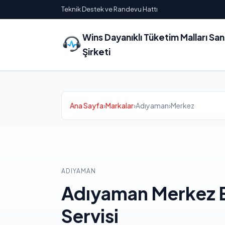
Teknik Destek ve Randevu Hattı
Wins Dayanıklı Tüketim Malları Sa
Şirketi
Ana Sayfa
›
Markalar
›
Adıyaman
›
Merkez
ADIYAMAN
Adıyaman Merkez
Servisi