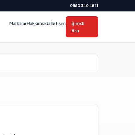
0850 340 4571
Markalar
Hakkımızda
İletişim
Şimdi
Ara