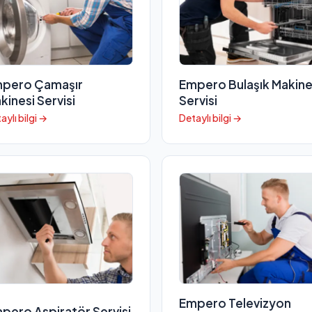
pero Çamaşır
Empero Bulaşık Makine
kinesi Servisi
Servisi
aylı bilgi →
Detaylı bilgi →
Empero Televizyon
pero Aspiratör Servisi