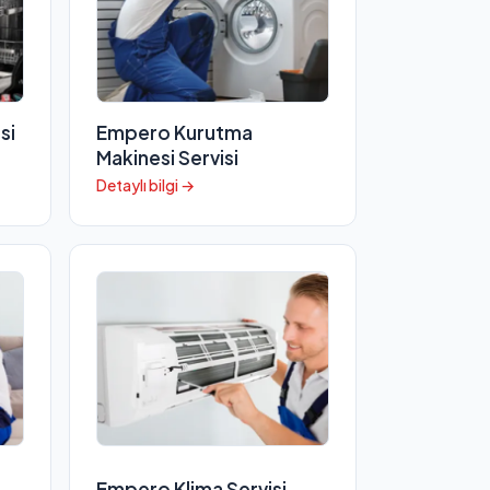
si
Empero Kurutma
Makinesi Servisi
Detaylı bilgi →
Empero Klima Servisi