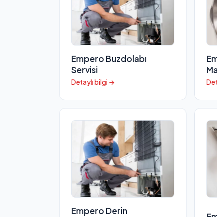
Empero Buzdolabı
Em
Servisi
Ma
Detaylı bilgi →
Det
Empero Derin
Em