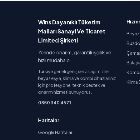
Hizme
Wins Dayanıklı Tüketim
Malları Sanayi Ve Ticaret
Beyaz 
Limited Şirketi
Buzdol
Yerinde onarım, garantili işçilik ve
Çamaşı
hızlı müdahale.
Bulaşı
Türkiye geneli geniş servis ağımız ile
Kombi 
beyaz eşya, klima ve kombi cihazlarınız
Klima 
için profesyonel teknik destek ve
onarım hizmeti sunuyoruz.
0850 340 4571
Haritalar
Google Haritalar