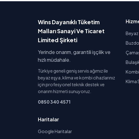
Hizme
Wins Dayanıklı Tüketim
Malları Sanayi Ve Ticaret
Beyaz 
Limited Şirketi
Buzdol
Yerinde onarım, garantili işçilik ve
Çamaşı
hızlı müdahale.
Bulaşı
Türkiye geneli geniş servis ağımız ile
Kombi 
beyaz eşya, klima ve kombi cihazlarınız
Klima 
için profesyonel teknik destek ve
onarım hizmeti sunuyoruz.
0850 340 4571
Haritalar
Google Haritalar