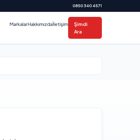
0850 340 4571
Markalar
Hakkımızda
İletişim
Şimdi
Ara