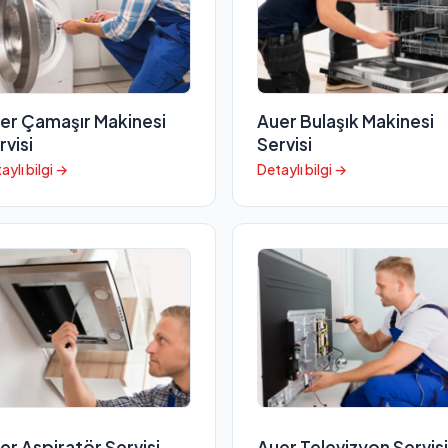
er Çamaşır Makinesi
Auer Bulaşık Makinesi
rvisi
Servisi
aylı bilgi →
Detaylı bilgi →
er Aspiratör Servisi
Auer Televizyon Servisi