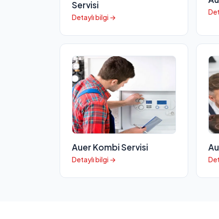
Servisi
Det
Detaylı bilgi →
Auer Kombi Servisi
Au
Detaylı bilgi →
Det