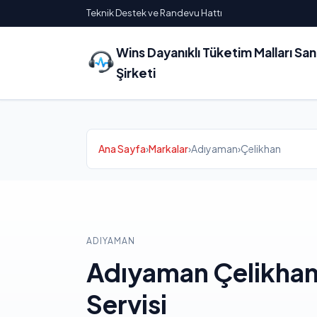
Teknik Destek ve Randevu Hattı
Wins Dayanıklı Tüketim Malları Sa
Şirketi
Ana Sayfa
›
Markalar
›
Adıyaman
›
Çelikhan
ADIYAMAN
Adıyaman Çelikhan
Servisi