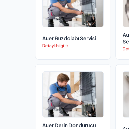
Au
Auer Buzdolabı Servisi
Se
Detaylı bilgi →
Det
Auer Derin Dondurucu
Au