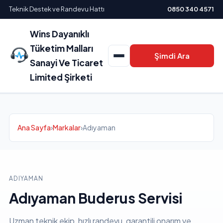
Teknik Destek ve Randevu Hattı
0850 340 4571
Wins Dayanıklı
Tüketim Malları
Şimdi Ara
Sanayi Ve Ticaret
Limited Şirketi
Ana Sayfa
›
Markalar
›
Adıyaman
ADIYAMAN
Adıyaman Buderus Servisi
Uzman teknik ekip, hızlı randevu, garantili onarım ve