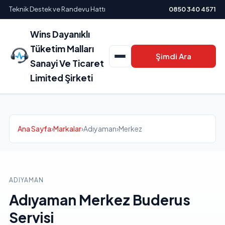
Teknik Destek ve Randevu Hattı
0850 340 4571
Wins Dayanıklı
Tüketim Malları
Şimdi Ara
Sanayi Ve Ticaret
Limited Şirketi
Ana Sayfa
›
Markalar
›
Adıyaman
›
Merkez
ADIYAMAN
Adıyaman Merkez Buderus
Servisi