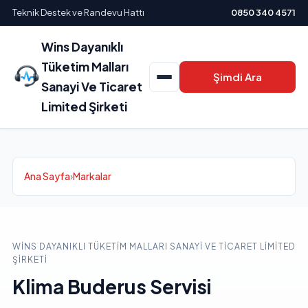
Teknik Destek ve Randevu Hattı
0850 340 4571
Wins Dayanıklı
Tüketim Malları
Şimdi Ara
Sanayi Ve Ticaret
Limited Şirketi
Ana Sayfa
›
Markalar
WINS DAYANIKLI TÜKETIM MALLARI SANAYI VE TICARET LIMITED
ŞIRKETI
Klima Buderus Servisi