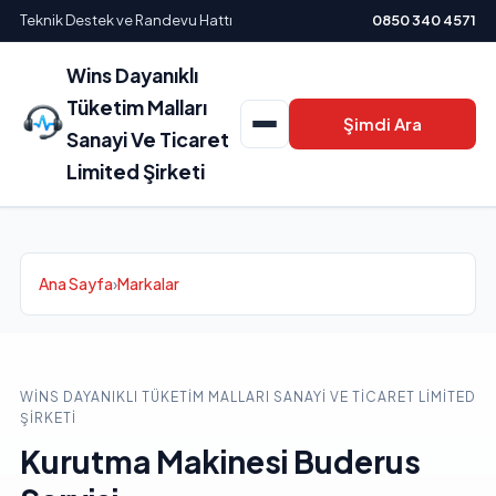
Teknik Destek ve Randevu Hattı
0850 340 4571
Wins Dayanıklı
Tüketim Malları
Şimdi Ara
Sanayi Ve Ticaret
Limited Şirketi
Ana Sayfa
›
Markalar
WINS DAYANIKLI TÜKETIM MALLARI SANAYI VE TICARET LIMITED
ŞIRKETI
Kurutma Makinesi Buderus