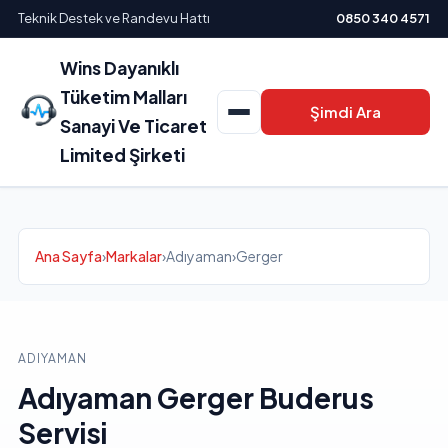
Teknik Destek ve Randevu Hattı
0850 340 4571
Wins Dayanıklı
Tüketim Malları
Şimdi Ara
Sanayi Ve Ticaret
Limited Şirketi
Ana Sayfa
›
Markalar
›
Adıyaman
›
Gerger
ADIYAMAN
Adıyaman Gerger Buderus
Servisi