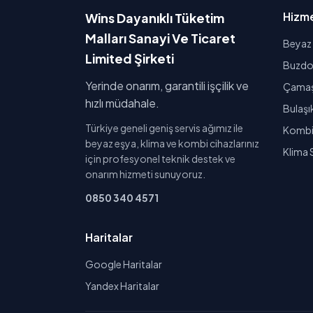
Hizme
Wins Dayanıklı Tüketim
Malları Sanayi Ve Ticaret
Beyaz 
Limited Şirketi
Buzdol
Yerinde onarım, garantili işçilik ve
Çamaşı
hızlı müdahale.
Bulaşı
Türkiye geneli geniş servis ağımız ile
Kombi 
beyaz eşya, klima ve kombi cihazlarınız
Klima 
için profesyonel teknik destek ve
onarım hizmeti sunuyoruz.
0850 340 4571
Haritalar
Google Haritalar
Yandex Haritalar