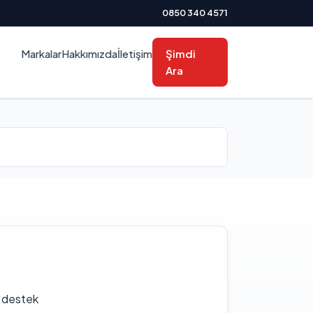
0850 340 4571
Markalar
Hakkımızda
İletişim
Şimdi
Ara
f destek