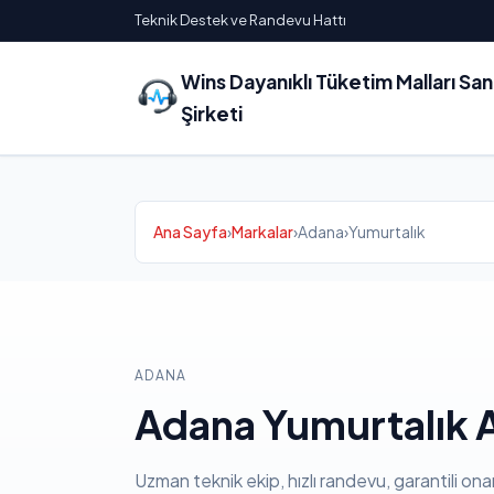
Teknik Destek ve Randevu Hattı
Wins Dayanıklı Tüketim Malları Sa
Şirketi
Ana Sayfa
›
Markalar
›
Adana
›
Yumurtalık
ADANA
Adana Yumurtalık A
Uzman teknik ekip, hızlı randevu, garantili ona