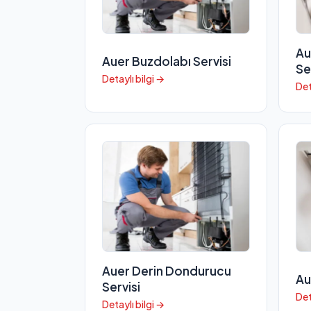
Au
Auer Buzdolabı Servisi
Se
Detaylı bilgi →
Det
Auer Derin Dondurucu
Au
Servisi
Det
Detaylı bilgi →