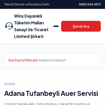
Teknik Destek ve Randevu Hattı
0850 340 4571
Wins Dayanıklı
Tüketim Malları
Şimdi Ara
Sanayi Ve Ticaret
Limited Şirketi
Ana Sayfa
›
Markalar
›
Adana
›
Tufanbeyli
ADANA
Adana Tufanbeyli Auer Servisi
Uzman teknik ekip, hızlı randevu, garantili onarım ve