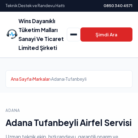
Teknik Destek ve Randevu Hattı
0850 340 4571
Wins Dayanıklı
Tüketim Malları
Şimdi Ara
Sanayi Ve Ticaret
Limited Şirketi
Ana Sayfa
›
Markalar
›
Adana
›
Tufanbeyli
ADANA
Adana Tufanbeyli Airfel Servisi
Uzman teknik ekip, hızlı randevu, garantili onarım ve