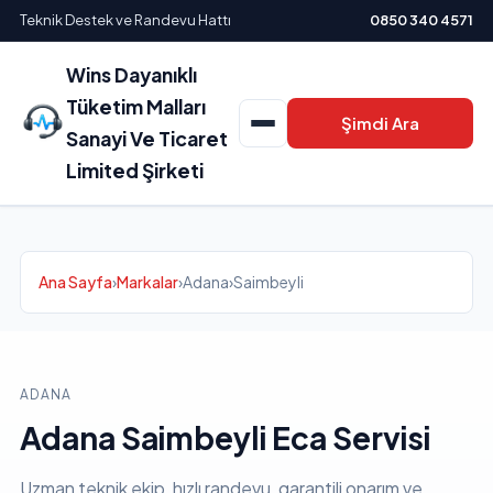
Teknik Destek ve Randevu Hattı
0850 340 4571
Wins Dayanıklı
Tüketim Malları
Şimdi Ara
Sanayi Ve Ticaret
Limited Şirketi
Ana Sayfa
›
Markalar
›
Adana
›
Saimbeyli
ADANA
Adana Saimbeyli Eca Servisi
Uzman teknik ekip, hızlı randevu, garantili onarım ve