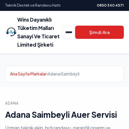
Teknik Destek ve Randevu Hattı
0850 340 4571
Wins Dayanıklı
Tüketim Malları
Şimdi Ara
Sanayi Ve Ticaret
Limited Şirketi
Ana Sayfa
›
Markalar
›
Adana
›
Saimbeyli
ADANA
Adana Saimbeyli Auer Servisi
Uzman teknik ekip, hızlı randevu, garantili onarım ve