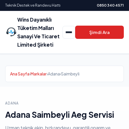
Teknik Destek ve Randevu Hattı
0850 340 4571
Wins Dayanıklı
Tüketim Malları
Şimdi Ara
Sanayi Ve Ticaret
Limited Şirketi
Ana Sayfa
›
Markalar
›
Adana
›
Saimbeyli
ADANA
Adana Saimbeyli Aeg Servisi
Uzman teknik ekip, hızlı randevu, garantili onarım ve