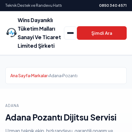
Teknik Destek ve Randevu Hattı
0850 340 4571
Wins Dayanıklı
Tüketim Malları
Şimdi Ara
Sanayi Ve Ticaret
Limited Şirketi
Ana Sayfa
›
Markalar
›
Adana
›
Pozantı
ADANA
Adana Pozantı Dijitsu Servisi
Uzman teknik ekip, hızlı randevu, garantili onarım ve