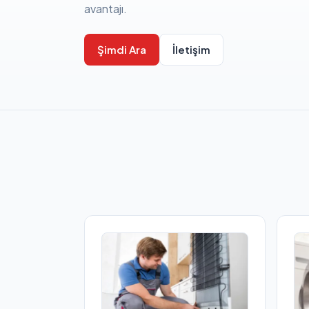
avantajı.
Şimdi Ara
İletişim