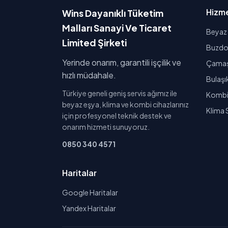
Hizme
Wins Dayanıklı Tüketim
Malları Sanayi Ve Ticaret
Beyaz 
Limited Şirketi
Buzdol
Yerinde onarım, garantili işçilik ve
Çamaşı
hızlı müdahale.
Bulaşı
Türkiye geneli geniş servis ağımız ile
Kombi 
beyaz eşya, klima ve kombi cihazlarınız
Klima 
için profesyonel teknik destek ve
onarım hizmeti sunuyoruz.
0850 340 4571
Haritalar
Google Haritalar
Yandex Haritalar