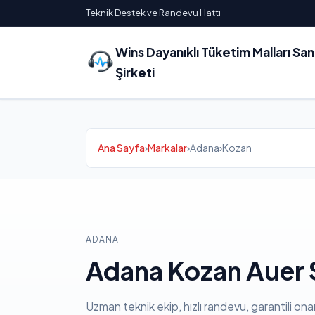
Teknik Destek ve Randevu Hattı
Wins Dayanıklı Tüketim Malları Sa
Şirketi
Ana Sayfa
›
Markalar
›
Adana
›
Kozan
ADANA
Adana Kozan Auer S
Uzman teknik ekip, hızlı randevu, garantili ona