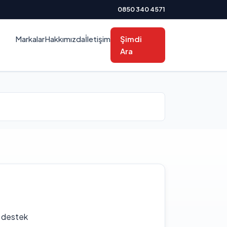
0850 340 4571
Markalar
Hakkımızda
İletişim
Şimdi
Ara
f destek