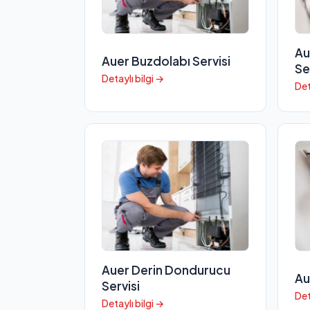
Au
Auer Buzdolabı Servisi
Se
Detaylı bilgi →
Det
Auer Derin Dondurucu
Au
Servisi
Det
Detaylı bilgi →