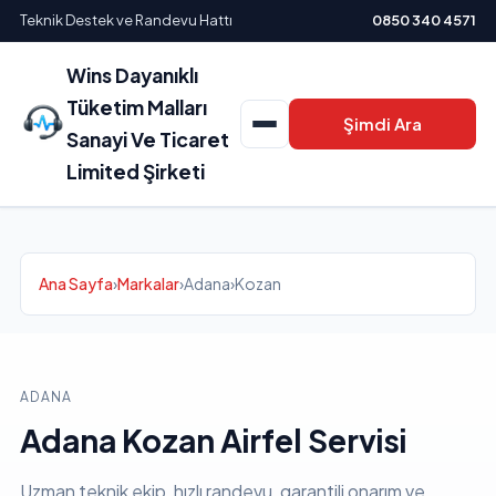
Teknik Destek ve Randevu Hattı
0850 340 4571
Wins Dayanıklı
Tüketim Malları
Şimdi Ara
Sanayi Ve Ticaret
Limited Şirketi
Ana Sayfa
›
Markalar
›
Adana
›
Kozan
ADANA
Adana Kozan Airfel Servisi
Uzman teknik ekip, hızlı randevu, garantili onarım ve