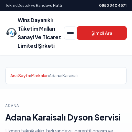
Teknik Destek ve Randevu Hattı
0850 340 4571
Wins Dayanıklı
Tüketim Malları
Şimdi Ara
Sanayi Ve Ticaret
Limited Şirketi
Ana Sayfa
›
Markalar
›
Adana
›
Karaisalı
ADANA
Adana Karaisalı Dyson Servisi
Uzman teknik ekip, hızlı randevu, garantili onarım ve