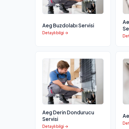
Ae
Aeg Buzdolabı Servisi
Se
Detaylı bilgi →
Det
Aeg Derin Dondurucu
Ae
Servisi
Det
Detaylı bilgi →