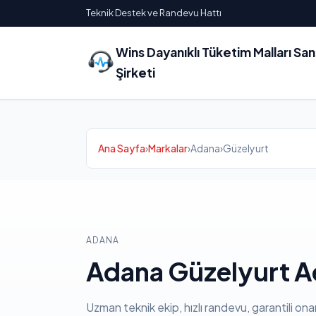
Teknik Destek ve Randevu Hattı
Wins Dayanıklı Tüketim Malları Sa
Şirketi
Ana Sayfa
›
Markalar
›
Adana
›
Güzelyurt
ADANA
Adana Güzelyurt Ae
Uzman teknik ekip, hızlı randevu, garantili ona