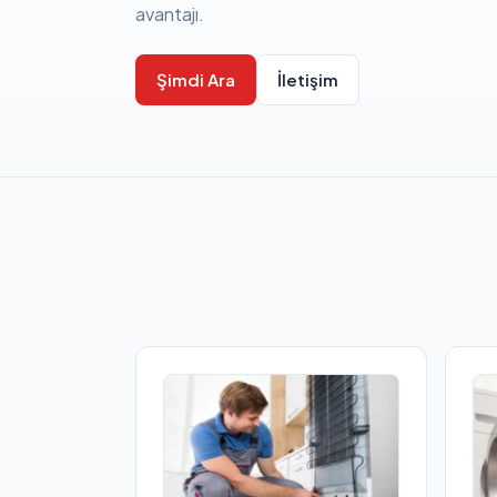
avantajı.
Şimdi Ara
İletişim