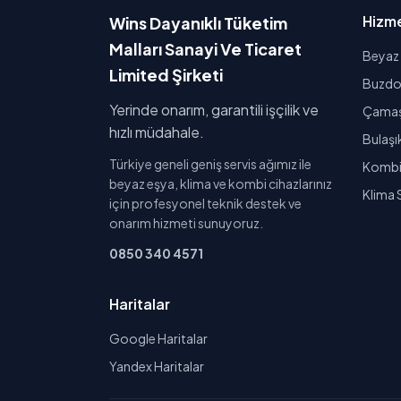
Hizme
Wins Dayanıklı Tüketim
Malları Sanayi Ve Ticaret
Beyaz 
Limited Şirketi
Buzdol
Yerinde onarım, garantili işçilik ve
Çamaşı
hızlı müdahale.
Bulaşı
Türkiye geneli geniş servis ağımız ile
Kombi 
beyaz eşya, klima ve kombi cihazlarınız
Klima 
için profesyonel teknik destek ve
onarım hizmeti sunuyoruz.
0850 340 4571
Haritalar
Google Haritalar
Yandex Haritalar