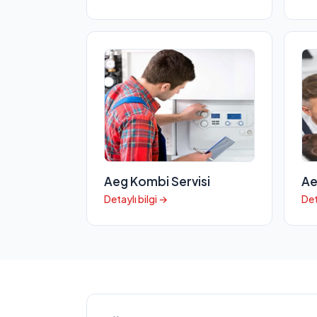
Aeg Kombi Servisi
Ae
Detaylı bilgi →
Det