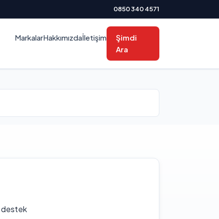
0850 340 4571
Markalar
Hakkımızda
İletişim
Şimdi
Ara
f destek