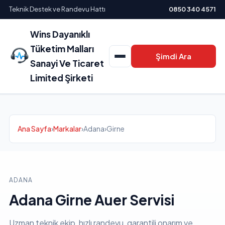
Teknik Destek ve Randevu Hattı
0850 340 4571
Wins Dayanıklı
Tüketim Malları
Şimdi Ara
Sanayi Ve Ticaret
Limited Şirketi
Ana Sayfa
›
Markalar
›
Adana
›
Girne
ADANA
Adana Girne Auer Servisi
Uzman teknik ekip, hızlı randevu, garantili onarım ve