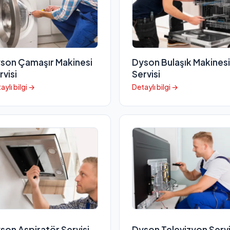
son Çamaşır Makinesi
Dyson Bulaşık Makinesi
rvisi
Servisi
aylı bilgi →
Detaylı bilgi →
son Aspiratör Servisi
Dyson Televizyon Servi