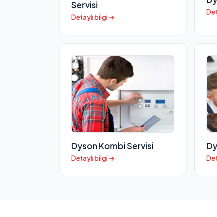
Servisi
Det
Detaylı bilgi →
Dyson Kombi Servisi
Dy
Detaylı bilgi →
Det