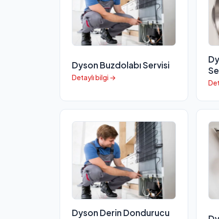
Dy
Dyson Buzdolabı Servisi
Se
Detaylı bilgi →
Det
Dyson Derin Dondurucu
Dy