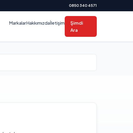
0850 340 4571
Markalar
Hakkımızda
İletişim
Şimdi
Ara