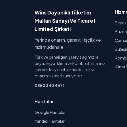
Hizme
Wins Dayanıklı Tüketim
Malları Sanayi Ve Ticaret
Beyaz 
Limited Şirketi
Buzdol
Yerinde onarım, garantili işçilik ve
Çamaşı
hızlı müdahale.
Bulaşı
Türkiye geneli geniş servis ağımız ile
Kombi 
beyaz eşya, klima ve kombi cihazlarınız
Klima 
için profesyonel teknik destek ve
onarım hizmeti sunuyoruz.
0850 340 4571
Haritalar
Google Haritalar
Yandex Haritalar