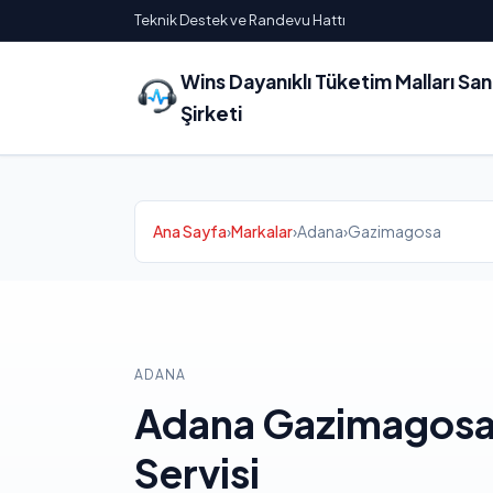
Teknik Destek ve Randevu Hattı
Wins Dayanıklı Tüketim Malları Sa
Şirketi
Ana Sayfa
›
Markalar
›
Adana
›
Gazimagosa
ADANA
Adana Gazimagosa
Servisi