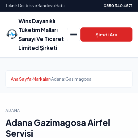
Teknik Destek ve Randevu Hattı
0850 340 4571
Wins Dayanıklı
Tüketim Malları
Şimdi Ara
Sanayi Ve Ticaret
Limited Şirketi
Ana Sayfa
›
Markalar
›
Adana
›
Gazimagosa
ADANA
Adana Gazimagosa Airfel
Servisi