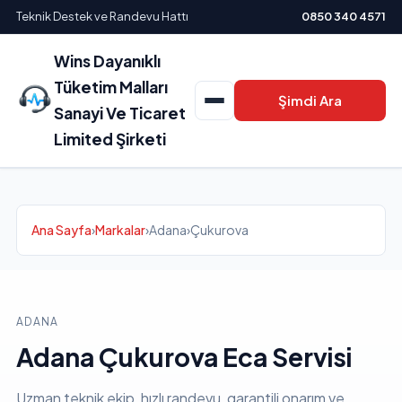
Teknik Destek ve Randevu Hattı
0850 340 4571
Wins Dayanıklı
Tüketim Malları
Şimdi Ara
Sanayi Ve Ticaret
Limited Şirketi
Ana Sayfa
›
Markalar
›
Adana
›
Çukurova
ADANA
Adana Çukurova Eca Servisi
Uzman teknik ekip, hızlı randevu, garantili onarım ve