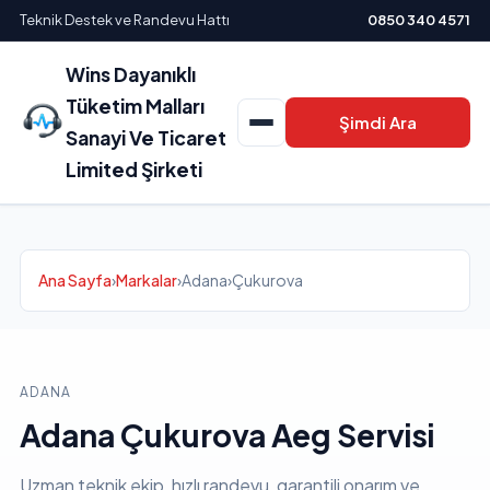
Teknik Destek ve Randevu Hattı
0850 340 4571
Wins Dayanıklı
Tüketim Malları
Şimdi Ara
Sanayi Ve Ticaret
Limited Şirketi
Ana Sayfa
›
Markalar
›
Adana
›
Çukurova
ADANA
Adana Çukurova Aeg Servisi
Uzman teknik ekip, hızlı randevu, garantili onarım ve