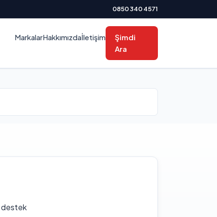
0850 340 4571
Markalar
Hakkımızda
İletişim
Şimdi
Ara
f destek