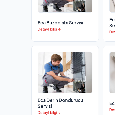
Ec
Eca Buzdolabı Servisi
Se
Detaylı bilgi →
Det
Eca Derin Dondurucu
Ec
Servisi
Det
Detaylı bilgi →