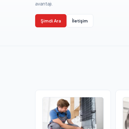
avantajı.
Şimdi Ara
İletişim