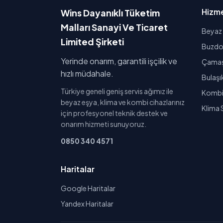
Hizme
Wins Dayanıklı Tüketim
Malları Sanayi Ve Ticaret
Beyaz 
Limited Şirketi
Buzdol
Yerinde onarım, garantili işçilik ve
Çamaşı
hızlı müdahale.
Bulaşı
Türkiye geneli geniş servis ağımız ile
Kombi 
beyaz eşya, klima ve kombi cihazlarınız
Klima 
için profesyonel teknik destek ve
onarım hizmeti sunuyoruz.
0850 340 4571
Haritalar
Google Haritalar
Yandex Haritalar