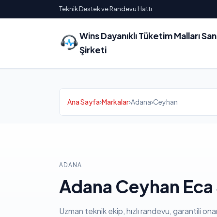
Teknik Destek ve Randevu Hattı
Wins Dayanıklı Tüketim Malları Sa
Şirketi
Ana Sayfa
›
Markalar
›
Adana
›
Ceyhan
ADANA
Adana Ceyhan Eca 
Uzman teknik ekip, hızlı randevu, garantili ona