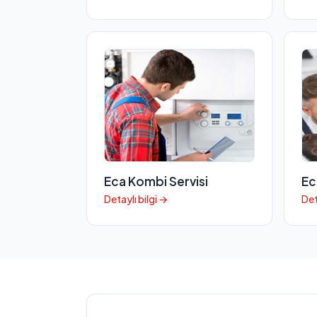
Eca Kombi Servisi
Ec
Detaylı bilgi →
Det