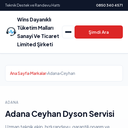
Teknik Destek ve Randevu Hattı
0850 340 4571
Wins Dayanıklı
Tüketim Malları
Şimdi Ara
Sanayi Ve Ticaret
Limited Şirketi
Ana Sayfa
›
Markalar
›
Adana
›
Ceyhan
ADANA
Adana Ceyhan Dyson Servisi
Uzman teknik ekip, hızlı randevu, garantili onarım ve