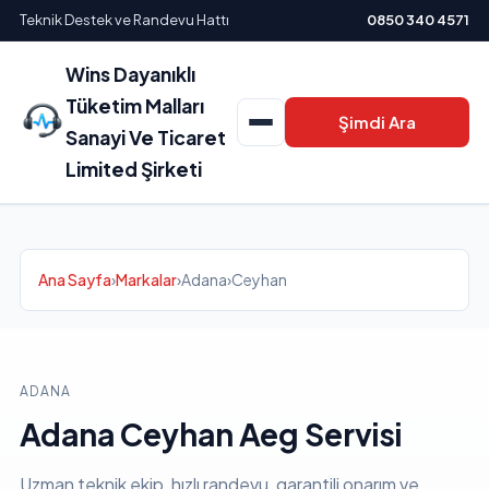
Teknik Destek ve Randevu Hattı
0850 340 4571
Wins Dayanıklı
Tüketim Malları
Şimdi Ara
Sanayi Ve Ticaret
Limited Şirketi
Ana Sayfa
›
Markalar
›
Adana
›
Ceyhan
ADANA
Adana Ceyhan Aeg Servisi
Uzman teknik ekip, hızlı randevu, garantili onarım ve