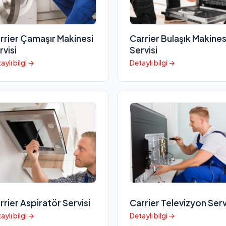
rrier Çamaşır Makinesi
Carrier Bulaşık Makines
rvisi
Servisi
aylı bilgi →
Detaylı bilgi →
rrier Aspiratör Servisi
Carrier Televizyon Serv
aylı bilgi →
Detaylı bilgi →