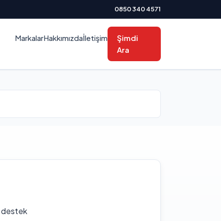
0850 340 4571
Markalar
Hakkımızda
İletişim
Şimdi
Ara
f destek