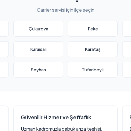
Carrier servisi için ilçe seçin
Çukurova
Feke
Karaisalı
Karataş
Seyhan
Tufanbeyli
Güvenilir Hizmet ve Şeffaflık
Uzman kadromuzla çabuk arıza teşhisi,