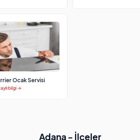
rrier Ocak Servisi
aylı bilgi →
Adana - İlçeler