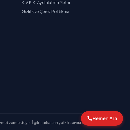
K.V.K.K. Aydınlatma Metni
Gizlilik ve Çerez Politikası
Hemen Ara
et vermekteyiz. İlgili markaların yetkili servisi değiliz.