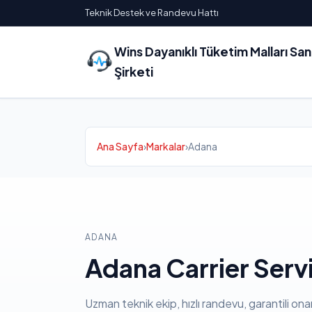
Teknik Destek ve Randevu Hattı
Wins Dayanıklı Tüketim Malları Sa
Şirketi
Ana Sayfa
›
Markalar
›
Adana
ADANA
Adana Carrier Servi
Uzman teknik ekip, hızlı randevu, garantili ona