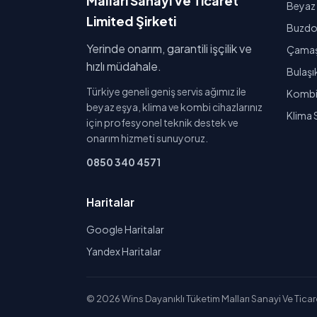
Malları Sanayi Ve Ticaret
Beyaz 
Limited Şirketi
Buzdol
Yerinde onarım, garantili işçilik ve
Çamaşı
hızlı müdahale.
Bulaşı
Türkiye geneli geniş servis ağımız ile
Kombi 
beyaz eşya, klima ve kombi cihazlarınız
Klima 
için profesyonel teknik destek ve
onarım hizmeti sunuyoruz.
0850 340 4571
Haritalar
Google Haritalar
Yandex Haritalar
© 2026 Wins Dayanıklı Tüketim Malları Sanayi Ve Ticaret 