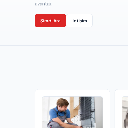
avantajı.
Şimdi Ara
İletişim