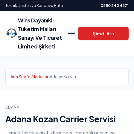
Teknik Destek ve Randevu Hattı
0850 340 4571
Wins Dayanıklı
Tüketim Malları
Şimdi Ara
Sanayi Ve Ticaret
Limited Şirketi
Ana Sayfa
›
Markalar
›
Adana
›
Kozan
ADANA
Adana Kozan Carrier Servisi
Uzman teknik ekip, hızlı randevu, garantili onarım ve