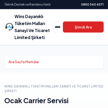
Teknik Destek ve Randevu Hattı
0850 340 4571
Wins Dayanıklı
Tüketim Malları
Şimdi Ara
Sanayi Ve Ticaret
Limited Şirketi
Ana Sayfa
›
Markalar
WINS DAYANIKLI TÜKETIM MALLARI SANAYI VE TICARET LIMITED
ŞIRKETI
Ocak Carrier Servisi