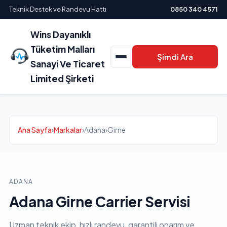
Teknik Destek ve Randevu Hattı
0850 340 4571
Wins Dayanıklı
Tüketim Malları
Şimdi Ara
Sanayi Ve Ticaret
Limited Şirketi
Ana Sayfa
›
Markalar
›
Adana
›
Girne
ADANA
Adana Girne Carrier Servisi
Uzman teknik ekip, hızlı randevu, garantili onarım ve