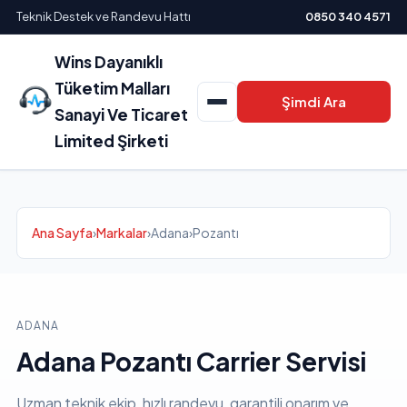
Teknik Destek ve Randevu Hattı
0850 340 4571
Wins Dayanıklı
Tüketim Malları
Şimdi Ara
Sanayi Ve Ticaret
Limited Şirketi
Ana Sayfa
›
Markalar
›
Adana
›
Pozantı
ADANA
Adana Pozantı Carrier Servisi
Uzman teknik ekip, hızlı randevu, garantili onarım ve