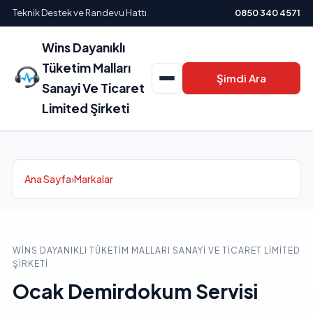
Teknik Destek ve Randevu Hattı
0850 340 4571
Wins Dayanıklı
Tüketim Malları
Şimdi Ara
Sanayi Ve Ticaret
Limited Şirketi
Ana Sayfa
›
Markalar
WINS DAYANIKLI TÜKETIM MALLARI SANAYI VE TICARET LIMITED
ŞIRKETI
Ocak Demirdokum Servisi