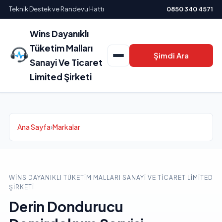
Teknik Destek ve Randevu Hattı
0850 340 4571
Wins Dayanıklı
Tüketim Malları
Şimdi Ara
Sanayi Ve Ticaret
Limited Şirketi
Ana Sayfa
›
Markalar
WINS DAYANIKLI TÜKETIM MALLARI SANAYI VE TICARET LIMITED
ŞIRKETI
Derin Dondurucu