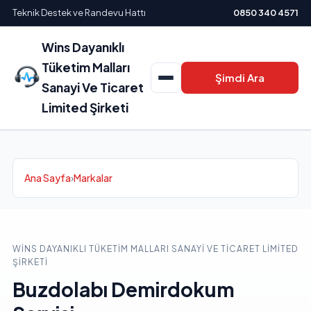
Teknik Destek ve Randevu Hattı
0850 340 4571
Wins Dayanıklı
Tüketim Malları
Şimdi Ara
Sanayi Ve Ticaret
Limited Şirketi
Ana Sayfa
›
Markalar
WINS DAYANIKLI TÜKETIM MALLARI SANAYI VE TICARET LIMITED
ŞIRKETI
Buzdolabı Demirdokum