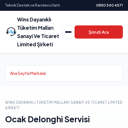
Teknik Destek ve Randevu Hattı
0850 340 4571
Wins Dayanıklı
Tüketim Malları
Şimdi Ara
Sanayi Ve Ticaret
Limited Şirketi
Ana Sayfa
›
Markalar
WINS DAYANIKLI TÜKETIM MALLARI SANAYI VE TICARET LIMITED
ŞIRKETI
Ocak Delonghi Servisi