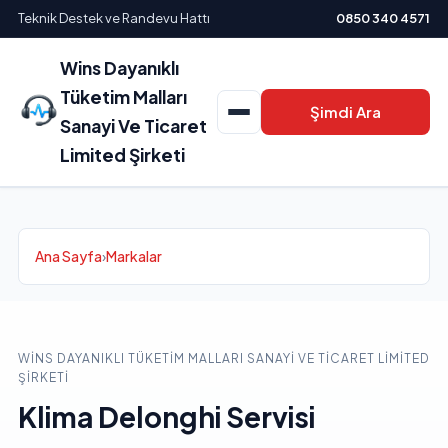
Teknik Destek ve Randevu Hattı
0850 340 4571
Wins Dayanıklı
Tüketim Malları
Şimdi Ara
Sanayi Ve Ticaret
Limited Şirketi
Ana Sayfa
›
Markalar
WINS DAYANIKLI TÜKETIM MALLARI SANAYI VE TICARET LIMITED
ŞIRKETI
Klima Delonghi Servisi